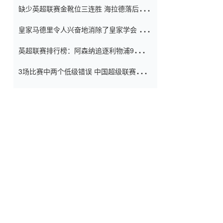
缺少英超联赛金靴位三连胜 海拉德落后6球
窗口
只有两个连续三个连续三靴
皇家马德里令人兴奋地消除了皇家学会 安
彭负责造成巨大的灾难！
英超联赛排行榜：阿森纳追逐利物浦9分 曼
联连续三件坏事
3场比赛中两个低级错误 中国超级联赛的前
守门员很老 是时候让位了 最好的继任者出
现