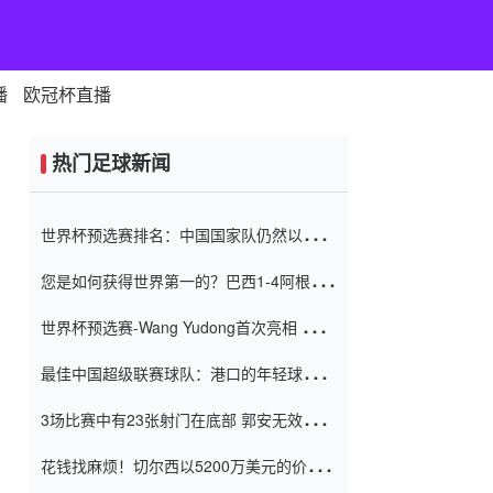
播
欧冠杯直播
热门足球新闻
世界杯预选赛排名：中国国家队仍然以6分
排名底部 进球差-13令人震惊
您是如何获得世界第一的？巴西1-4阿根
廷：Vinicius 0射击90分钟内
世界杯预选赛-Wang Yudong首次亮相 中国
国家足球队错过了世界杯0-2
最佳中国超级联赛球队：港口的年轻球员在
一场战斗中闻名 伊万放弃了泰桑
3场比赛中有23张射门在底部 郭安无效传球
（Taishan）
鸟儿被用来摆脱它 Setien痴迷于三名后卫
花钱找麻烦！切尔西以5200万美元的价格
购买了菲利克斯 签了7年 并在半年内租了夏