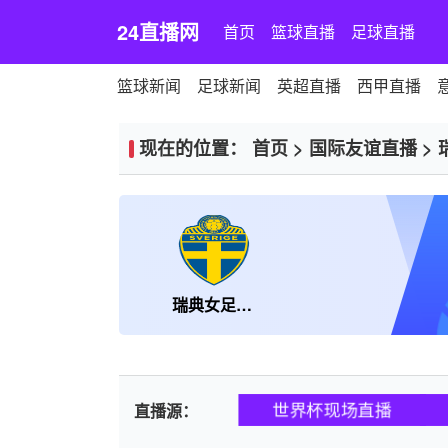
24直播网
首页
篮球直播
足球直播
篮球新闻
足球新闻
英超直播
西甲直播
现在的位置：
首页
>
国际友谊直播
>
瑞典女足U23
世界杯现场直播
直播源：