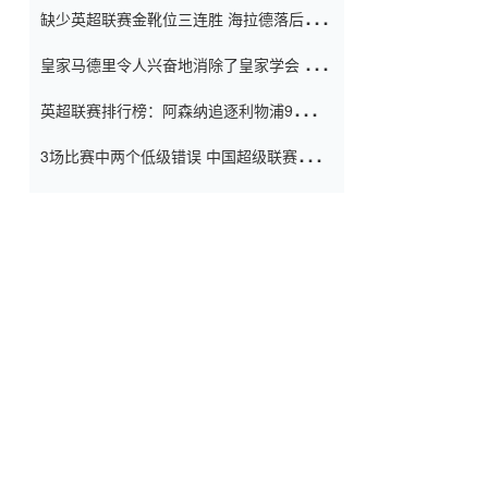
缺少英超联赛金靴位三连胜 海拉德落后6球
窗口
只有两个连续三个连续三靴
皇家马德里令人兴奋地消除了皇家学会 安
彭负责造成巨大的灾难！
英超联赛排行榜：阿森纳追逐利物浦9分 曼
联连续三件坏事
3场比赛中两个低级错误 中国超级联赛的前
守门员很老 是时候让位了 最好的继任者出
现