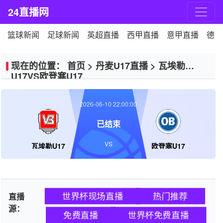
24直播网
篮球新闻
足球新闻
英超直播
西甲直播
意甲直播
德甲
现在的位置：
首页
>
丹麦U17直播
>
瓦埃勒
U17VS欧登塞U17
2026-06-10 22:00:00
已结束
VS
瓦埃勒U17
欧登塞U17
世界杯现场直播
热门推荐
直播
源：
免费直播
世界杯免费直播