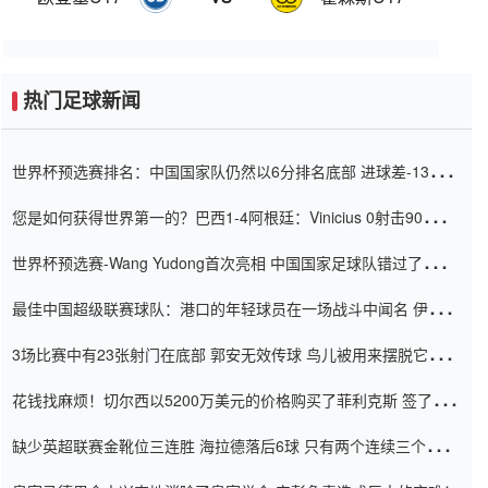
热门足球新闻
世界杯预选赛排名：中国国家队仍然以6分排名底部 进球差-13令人
震惊
您是如何获得世界第一的？巴西1-4阿根廷：Vinicius 0射击90分钟
内
世界杯预选赛-Wang Yudong首次亮相 中国国家足球队错过了世界
杯0-2
最佳中国超级联赛球队：港口的年轻球员在一场战斗中闻名 伊万放
弃了泰桑（Taishan）
3场比赛中有23张射门在底部 郭安无效传球 鸟儿被用来摆脱它
Setien痴迷于三名后卫
花钱找麻烦！切尔西以5200万美元的价格购买了菲利克斯 签了7年
并在半年内租了夏窗口
缺少英超联赛金靴位三连胜 海拉德落后6球 只有两个连续三个连续
三靴