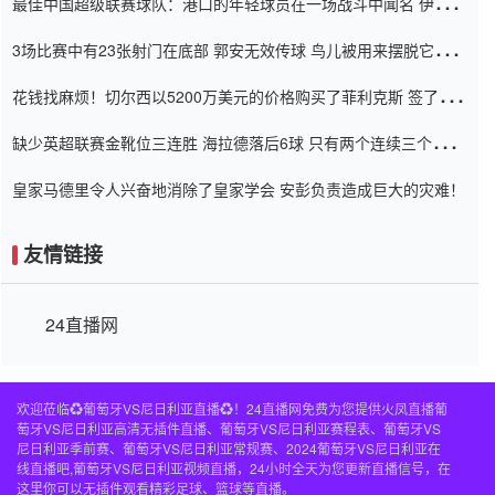
最佳中国超级联赛球队：港口的年轻球员在一场战斗中闻名 伊万放
弃了泰桑（Taishan）
3场比赛中有23张射门在底部 郭安无效传球 鸟儿被用来摆脱它
Setien痴迷于三名后卫
花钱找麻烦！切尔西以5200万美元的价格购买了菲利克斯 签了7年
并在半年内租了夏窗口
缺少英超联赛金靴位三连胜 海拉德落后6球 只有两个连续三个连续
三靴
皇家马德里令人兴奋地消除了皇家学会 安彭负责造成巨大的灾难！
友情链接
24直播网
欢迎莅临♻️葡萄牙VS尼日利亚直播♻️！24直播网免费为您提供火凤直播葡
萄牙VS尼日利亚高清无插件直播、葡萄牙VS尼日利亚赛程表、葡萄牙VS
尼日利亚季前赛、葡萄牙VS尼日利亚常规赛、2024葡萄牙VS尼日利亚在
线直播吧,葡萄牙VS尼日利亚视频直播，24小时全天为您更新直播信号，在
这里你可以无插件观看精彩足球、篮球等直播。