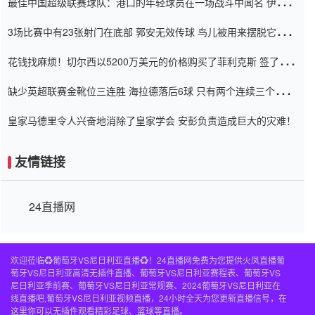
最佳中国超级联赛球队：港口的年轻球员在一场战斗中闻名 伊万放
弃了泰桑（Taishan）
3场比赛中有23张射门在底部 郭安无效传球 鸟儿被用来摆脱它
Setien痴迷于三名后卫
花钱找麻烦！切尔西以5200万美元的价格购买了菲利克斯 签了7年
并在半年内租了夏窗口
缺少英超联赛金靴位三连胜 海拉德落后6球 只有两个连续三个连续
三靴
皇家马德里令人兴奋地消除了皇家学会 安彭负责造成巨大的灾难！
友情链接
24直播网
欢迎莅临♻️葡萄牙VS尼日利亚直播♻️！24直播网免费为您提供火凤直播葡
萄牙VS尼日利亚高清无插件直播、葡萄牙VS尼日利亚赛程表、葡萄牙VS
尼日利亚季前赛、葡萄牙VS尼日利亚常规赛、2024葡萄牙VS尼日利亚在
线直播吧,葡萄牙VS尼日利亚视频直播，24小时全天为您更新直播信号，在
这里你可以无插件观看精彩足球、篮球等直播。