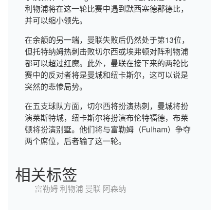
利物浦将在这一轮比赛中遇到默西塞德郡德比，
并可以缩小领先。
在余额的另一端，曼联失败后仍然处于第13位，
但托特纳姆热刺击败切尔西或埃弗顿对阵利物浦
都可以超过红魔。此外，曼联在接下来的两轮比
赛中的反对者将是曼城和纽卡斯尔，这可以说是
突然的悲惨局势。
在五支球队方面，切尔西将扮演热刺，曼城将扮
演莱斯特城，纽卡斯尔将扮演布伦特福德，布莱
顿将扮演别墅。他们将与富勒姆（Fulham）争夺
两个席位，后者输了这一轮。
相关标签
富勒姆
利物浦
曼联
阿森纳