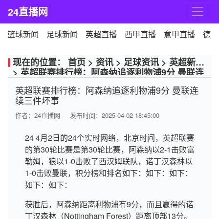
24直播网
篮球新闻
足球新闻
英超直播
西甲直播
意甲直播
德甲
现在的位置：
首页
>
资讯
>
足球资讯
>
英超新闻
>
英超联赛排行榜：阿森纳追逐利物浦9分 曼联连
续三件坏事
英超联赛排行榜：阿森纳追逐利物浦9分 曼联连
续三件坏事
作者：
24直播网
发布时间：2025-04-02 18:45:00
24 4月2日的24个实时网络，北京时间，英超联赛
的第30轮比赛是第30轮比赛，阿森纳以2-1击败富
勒姆，狼以1-0击败了西汉姆联队，诺丁汉森林以
1-0击败曼联，积分榜和排名如下：如下：如下：
如下：如下：
获胜后，阿森纳距离利物浦有9分，而且赢得的诺
丁汉森林（Nottingham Forest）距离顶部13分。