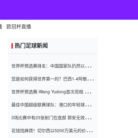
播
欧冠杯直播
热门足球新闻
世界杯预选赛排名：中国国家队仍然以6分
排名底部 进球差-13令人震惊
您是如何获得世界第一的？巴西1-4阿根
廷：Vinicius 0射击90分钟内
世界杯预选赛-Wang Yudong首次亮相 中国
国家足球队错过了世界杯0-2
最佳中国超级联赛球队：港口的年轻球员在
一场战斗中闻名 伊万放弃了泰桑
3场比赛中有23张射门在底部 郭安无效传球
（Taishan）
鸟儿被用来摆脱它 Setien痴迷于三名后卫
花钱找麻烦！切尔西以5200万美元的价格
购买了菲利克斯 签了7年 并在半年内租了夏