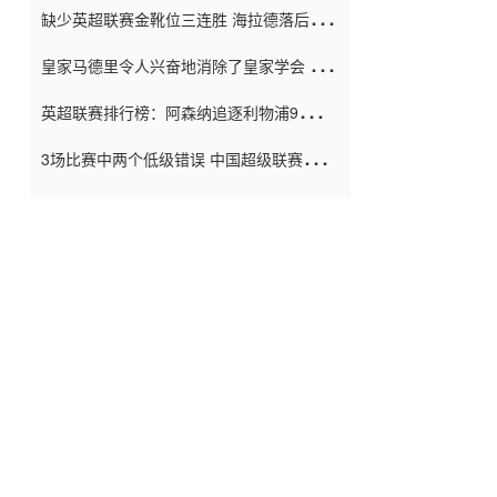
缺少英超联赛金靴位三连胜 海拉德落后6球
窗口
只有两个连续三个连续三靴
皇家马德里令人兴奋地消除了皇家学会 安
彭负责造成巨大的灾难！
英超联赛排行榜：阿森纳追逐利物浦9分 曼
联连续三件坏事
3场比赛中两个低级错误 中国超级联赛的前
守门员很老 是时候让位了 最好的继任者出
现