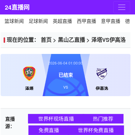
24直播网
篮球新闻
足球新闻
英超直播
西甲直播
意甲直播
德甲
现在的位置：
首页
>
黑山乙直播
>
泽塔VS伊高洛
2026-06-04 01:00:00
已结束
VS
泽塔
伊高洛
世界杯现场直播
热门推荐
直播
源：
免费直播
世界杯免费直播