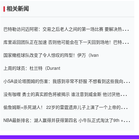
相关新闻
巴特勒访问迈阿密：交易之后老人之间的第一场比赛 要解决热情的
怨恨
库里返回团队正在加速 否则他可能会在下一天回到场地！巴特勒迈
阿密的纸牌游戏引起了人们的关注
国家橄榄球队改变了令人惊叹的阵型！伊万（Ivan
上周的球员：杜兰特（Durant
小SA谈论塔图姆的伤害：我感到非常不舒服 不想看到这些我向他
道歉
没有咖喱 勇士的真实颜色将被揭示 谁注意到威金斯 他讨厌他的老
老板
偷詹姆斯+杀死湖人！ 22岁的雷霆遗弃儿子上演了一个上帝的剧
本：疯狂的反击争夺1亿元人民币的合同
NBA最新排名：湖人赢得并获得第四名 小牛队正式淘汰了9th + 76
人