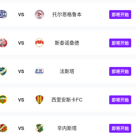
托尔恩格鲁本
VS
即将开始
斯泰诺桑德
VS
即将开始
法斯塔
VS
即将开始
西里安斯卡FC
VS
即将开始
辛内斯塔
VS
即将开始