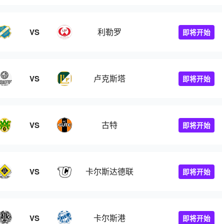
利勒罗
VS
即将开始
卢克斯塔
VS
即将开始
古特
VS
即将开始
卡尔斯达德联
VS
即将开始
卡尔斯港
VS
即将开始