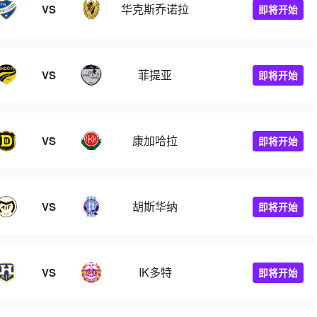
华克斯乔诺拉
VS
即将开始
菲提亚
VS
即将开始
康加哈拉
VS
即将开始
胡斯华纳
VS
即将开始
IK多特
VS
即将开始