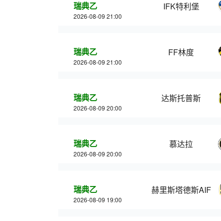
瑞典乙
IFK特利堡
2026-08-09 21:00
瑞典乙
FF林度
2026-08-09 21:00
瑞典乙
达斯托普斯
2026-08-09 20:00
瑞典乙
慕达拉
2026-08-09 20:00
瑞典乙
赫里斯塔德斯AIF
2026-08-09 19:00