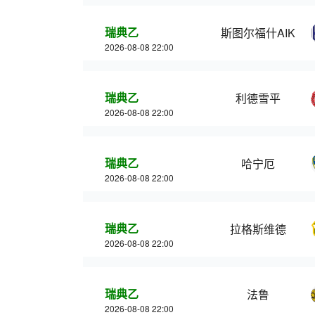
瑞典乙
斯图尔福什AIK
2026-08-08 22:00
瑞典乙
利德雪平
2026-08-08 22:00
瑞典乙
哈宁厄
2026-08-08 22:00
瑞典乙
拉格斯维德
2026-08-08 22:00
瑞典乙
法鲁
2026-08-08 22:00