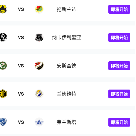
拖斯兰达
VS
即将开始
纳卡伊利里亚
VS
即将开始
安斯基德
VS
即将开始
兰德维特
VS
即将开始
弗兰斯塔
VS
即将开始