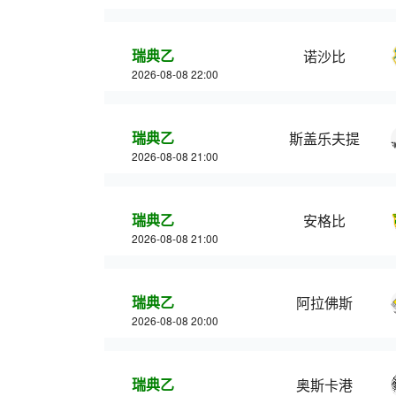
瑞典乙
诺沙比
2026-08-08 22:00
瑞典乙
斯盖乐夫提
2026-08-08 21:00
瑞典乙
安格比
2026-08-08 21:00
瑞典乙
阿拉佛斯
2026-08-08 20:00
瑞典乙
奥斯卡港