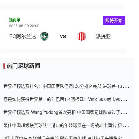
瑞典甲
即将开始
2026-08-09 22:00
FC阿尔兰达
派提亚
VS
热门足球新闻
世界杯预选赛排名：中国国家队仍然以6分排名底部 进球差-13令人
震惊
您是如何获得世界第一的？巴西1-4阿根廷：Vinicius 0射击90分钟
内
世界杯预选赛-Wang Yudong首次亮相 中国国家足球队错过了世界
杯0-2
最佳中国超级联赛球队：港口的年轻球员在一场战斗中闻名 伊万放
弃了泰桑（Taishan）
3场比赛中有23张射门在底部 郭安无效传球 鸟儿被用来摆脱它