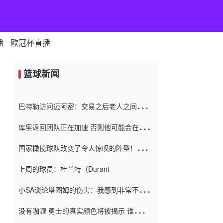
播
欧冠杯直播
篮球新闻
巴特勒访问迈阿密：交易之后老人之间的第
一场比赛 要解决热情的怨恨
库里返回团队正在加速 否则他可能会在下
一天回到场地！巴特勒迈阿密的纸牌游戏引
国家橄榄球队改变了令人惊叹的阵型！伊万
起了人们的关注
（Ivan
上周的球员：杜兰特（Durant
小SA谈论塔图姆的伤害：我感到非常不舒
服 不想看到这些我向他道歉
没有咖喱 勇士的真实颜色将被揭示 谁注意
到威金斯 他讨厌他的老老板