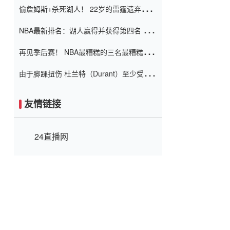
偷詹姆斯+杀死湖人！ 22岁的雷霆遗弃儿子
上演了一个上帝的剧本：疯狂的反击争夺1
NBA最新排名：湖人赢得并获得第四名 小
亿元人民币的合同
牛队正式淘汰了9th + 76人
再见季后赛！ NBA最糟糕的三名最糟糕的
球员徒劳无功 也许您低估了硬化
由于脚踝扭伤 杜兰特（Durant）至少受伤
了一周
友情链接
24直播网