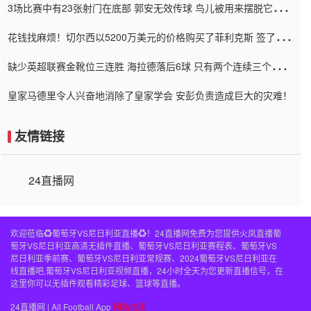
3场比赛中有23张射门在底部 郭安无效传球 鸟儿被用来摆脱它
Setien痴迷于三名后卫
花钱找麻烦！切尔西以5200万美元的价格购买了菲利克斯 签了7年
并在半年内租了夏窗口
缺少英超联赛金靴位三连胜 海拉德落后6球 只有两个连续三个连续
三靴
皇家马德里令人兴奋地消除了皇家学会 安彭负责造成巨大的灾难！
友情链接
24直播网
欢迎莅临♻️葡萄牙VS尼日利亚直播♻️！24直播网免费为您提供火凤直播葡
萄牙VS尼日利亚高清无插件直播、葡萄牙VS尼日利亚赛程表、葡萄牙VS
尼日利亚季前赛、葡萄牙VS尼日利亚常规赛、2024葡萄牙VS尼日利亚在
线直播吧,葡萄牙VS尼日利亚视频直播，24小时全天为您更新直播信号，在
这里你可以无插件观看精彩足球、篮球等直播。
24直播网 | All Football App
网站地图