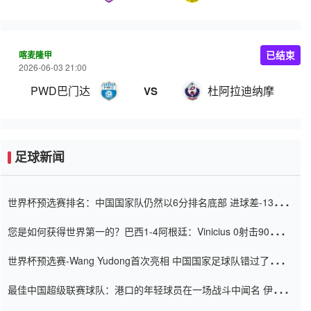
喀麦隆甲
已结束
2026-06-03 21:00
PWD巴门达
杜阿拉迪纳摩
VS
足球新闻
世界杯预选赛排名：中国国家队仍然以6分排名底部 进球差-13令人
震惊
您是如何获得世界第一的？巴西1-4阿根廷：Vinicius 0射击90分钟
内
世界杯预选赛-Wang Yudong首次亮相 中国国家足球队错过了世界
杯0-2
最佳中国超级联赛球队：港口的年轻球员在一场战斗中闻名 伊万放
弃了泰桑（Taishan）