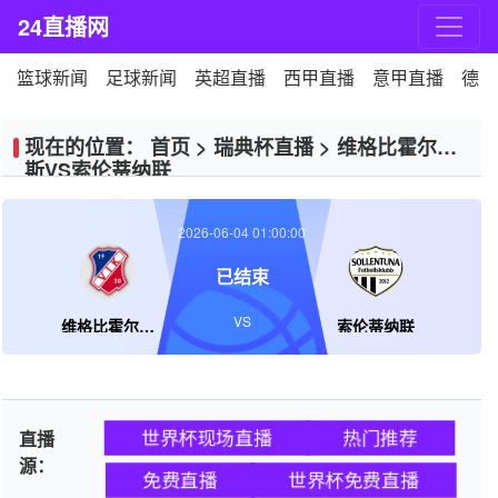
24直播网
篮球新闻
足球新闻
英超直播
西甲直播
意甲直播
德甲
现在的位置：
首页
>
瑞典杯直播
>
维格比霍尔姆
斯VS索伦蒂纳联
2026-06-04 01:00:00
已结束
VS
维格比霍尔姆斯
索伦蒂纳联
世界杯现场直播
热门推荐
直播
源：
免费直播
世界杯免费直播