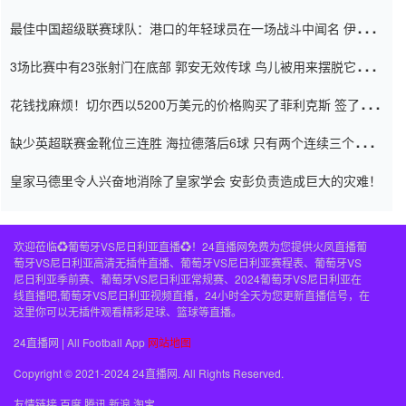
杯0-2
最佳中国超级联赛球队：港口的年轻球员在一场战斗中闻名 伊万放
弃了泰桑（Taishan）
3场比赛中有23张射门在底部 郭安无效传球 鸟儿被用来摆脱它
Setien痴迷于三名后卫
花钱找麻烦！切尔西以5200万美元的价格购买了菲利克斯 签了7年
并在半年内租了夏窗口
缺少英超联赛金靴位三连胜 海拉德落后6球 只有两个连续三个连续
三靴
皇家马德里令人兴奋地消除了皇家学会 安彭负责造成巨大的灾难！
欢迎莅临♻️葡萄牙VS尼日利亚直播♻️！24直播网免费为您提供火凤直播葡
萄牙VS尼日利亚高清无插件直播、葡萄牙VS尼日利亚赛程表、葡萄牙VS
尼日利亚季前赛、葡萄牙VS尼日利亚常规赛、2024葡萄牙VS尼日利亚在
线直播吧,葡萄牙VS尼日利亚视频直播，24小时全天为您更新直播信号，在
这里你可以无插件观看精彩足球、篮球等直播。
24直播网 | All Football App
网站地图
Copyright © 2021-2024 24直播网. All Rights Reserved.
友情链接
百度
腾讯
新浪
淘宝